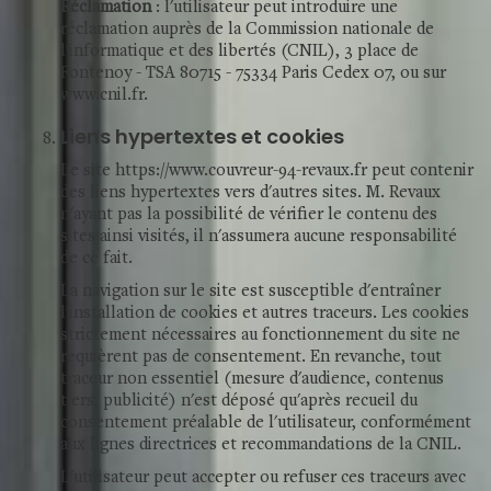
Réclamation
: l'utilisateur peut introduire une
réclamation auprès de la Commission nationale de
l'informatique et des libertés (CNIL), 3 place de
Fontenoy - TSA 80715 - 75334 Paris Cedex 07, ou sur
www.cnil.fr.
Liens hypertextes et cookies
Le site https://www.couvreur-94-revaux.fr peut contenir
des liens hypertextes vers d'autres sites. M. Revaux
n'ayant pas la possibilité de vérifier le contenu des
sites ainsi visités, il n'assumera aucune responsabilité
de ce fait.
La navigation sur le site est susceptible d'entraîner
l'installation de cookies et autres traceurs. Les cookies
strictement nécessaires au fonctionnement du site ne
requièrent pas de consentement. En revanche, tout
traceur non essentiel (mesure d'audience, contenus
tiers, publicité) n'est déposé qu'après recueil du
consentement préalable de l'utilisateur, conformément
aux lignes directrices et recommandations de la CNIL.
L'utilisateur peut accepter ou refuser ces traceurs avec