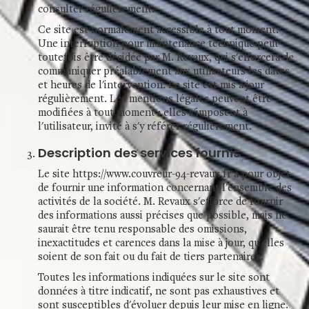
consulter régulièrement.
Ce site est normalement accessible à tout moment.
Une interruption pour maintenance technique peut
toutefois être décidée par M. Revaux, qui s'efforcera de
communiquer préalablement aux utilisateurs les dates
et heures de l'intervention. Le site est mis à jour
régulièrement. Les mentions légales peuvent être
modifiées à tout moment : elles s'imposent à
l'utilisateur, invité à s'y référer régulièrement.
Description des services fournis
Le site https://www.couvreur-94-revaux.fr a pour objet
de fournir une information concernant l'ensemble des
activités de la société. M. Revaux s'efforce de fournir
des informations aussi précises que possible, mais ne
saurait être tenu responsable des omissions,
inexactitudes et carences dans la mise à jour, qu'elles
soient de son fait ou du fait de tiers partenaires.
Toutes les informations indiquées sur le site sont
données à titre indicatif, ne sont pas exhaustives et
sont susceptibles d'évoluer depuis leur mise en ligne.