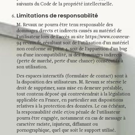
suivants du Code de la propriété intellectuelle.
Limitations de responsabilité
M. Revaux ne pourra être tenu responsable des
dommages directs et indirects causés au matériel de
l'utilisateur lors de l'accès au site https://www.couvreur-
94-revaux.fr, résultant soit de l'utilisation d'un matériel
non conforme au point 4, soit de l'apparition d'un bug
ou d'une incompatibilité, ni des dommages indirects
(perte de marché, perte d'une chance) consécutifs à
son utilisation.
Des espaces interactifs (formulaire de contact) sont à
la disposition des utilisateurs. M. Revaux se réserve le
droit de supprimer, sans mise en demeure préalable,
tout contenu déposé qui contreviendrait à la législation
applicable en France, en particulier aux dispositions
relatives à la protection des données. Le cas échéant,
la responsabilité civile et/ou pénale de l'utilisateur
pourra être engagée, notamment en cas de message à
caractère raciste, injurieux, diffamant ou
pornographique, quel que soit le support utilisé.