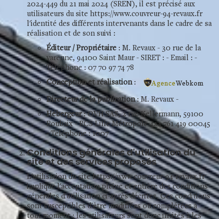
2024-449 du 21 mai 2024 (SREN), il est précisé aux
utilisateurs du site https://www.couvreur-94-revaux.fr
l'identité des différents intervenants dans le cadre de sa
réalisation et de son suivi :
Éditeur / Propriétaire
: M. Revaux - 30 rue de la
varenne, 94100 Saint Maur - SIRET : - Email : -
Téléphone : 07 70 97 74 78
Conception et réalisation
:
Directeur de la publication
: M. Revaux -
Hébergeur
: OVH SAS, 2 rue Kellermann, 59100
Roubaix - RCS Lille Métropole 424 761 419 00045
- Téléphone : 1007
Conditions générales d'utilisation du
site et des services proposés
L'utilisation du site https://www.couvreur-94-revaux.fr
implique l'acceptation pleine et entière des conditions
générales d'utilisation ci-après décrites. Ces conditions
sont susceptibles d'être modifiées ou complétées à
tout moment ; les utilisateurs sont donc invités à les