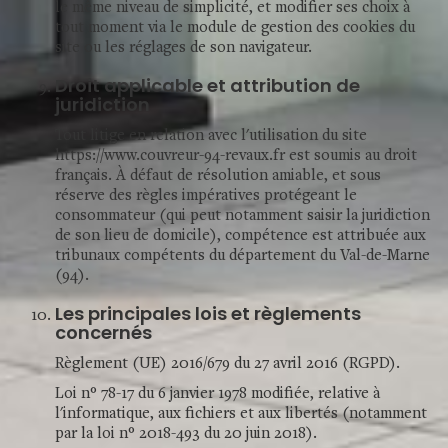
le même niveau de simplicité, et modifier ses choix à
tout moment via le module de gestion des cookies du
site ou les réglages de son navigateur.
Droit applicable et attribution de
juridiction
Tout litige en relation avec l'utilisation du site
https://www.couvreur-94-revaux.fr est soumis au droit
français. À défaut de résolution amiable, et sous
réserve des règles impératives protégeant le
consommateur (qui peut notamment saisir la juridiction
de son lieu de domicile), compétence est attribuée aux
tribunaux compétents du département du Val-de-Marne
(94).
Les principales lois et règlements
concernés
Règlement (UE) 2016/679 du 27 avril 2016 (RGPD).
Loi n° 78-17 du 6 janvier 1978 modifiée, relative à
l'informatique, aux fichiers et aux libertés (notamment
par la loi n° 2018-493 du 20 juin 2018).