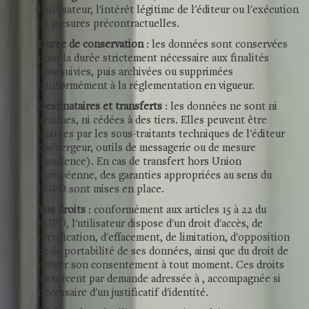
l'utilisateur, l'intérêt légitime de l'éditeur ou l'exécution
de mesures précontractuelles.
Durée de conservation
: les données sont conservées
pour la durée strictement nécessaire aux finalités
poursuivies, puis archivées ou supprimées
conformément à la réglementation en vigueur.
Destinataires et transferts
: les données ne sont ni
vendues, ni cédées à des tiers. Elles peuvent être
traitées par les sous-traitants techniques de l'éditeur
(hébergeur, outils de messagerie ou de mesure
d'audience). En cas de transfert hors Union
européenne, des garanties appropriées au sens du
RGPD sont mises en place.
Vos droits
: conformément aux articles 15 à 22 du
RGPD, l'utilisateur dispose d'un droit d'accès, de
rectification, d'effacement, de limitation, d'opposition
et de portabilité de ses données, ainsi que du droit de
retirer son consentement à tout moment. Ces droits
s'exercent par demande adressée à , accompagnée si
nécessaire d'un justificatif d'identité.