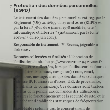
Protection des données personnelles
(RGPD)
Le traitement des données personnelles est régi par le
Règlement (UE) 2016/679 du 27 avril 2016 (RGPD) et
par la loi n° 78-17 du 6 janvier 1978 modifiée, dite "
Informatique et Libertés " (notamment par la loi n°
2018-493 du 20 juin 2018).
Responsable de traitement
: M. Revaux, joignable à
l'adresse .
Données collectées et finalités
: à l'occasion de
l'utilisation du site https://www.couvreur-94-revaux.fr
peuvent être collectées, lorsque l'utilisateur les fournit
(formulaire de contact, navigation) : nom, email,
téléphone, message, ainsi que des données techniques
(adresse IP, fournisseur d'accès, URL de provenance,
identifiants de connexion). Ces données sont traitées
aux fins de répondre aux demandes des utilisateurs,
d'assurer le fonctionnement et la sécurité du site, et le
cas échéant d'établir des statistiques de fréquentation.
Base légale
: selon le cas, le consentement de